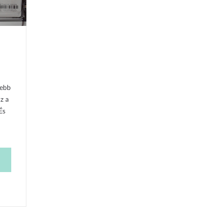
gebb
z a
És