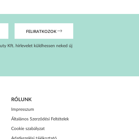
FELIRATKOZOK
uty Kft. hírlevelet küldhessen neked új
RÓLUNK
Impresszum
Általános Szerződési Feltételek
Cookie szabályzat
Adatkezelési tájékoztató