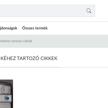
jdonságok
Összes termék
ímkéhez tartozó cikkek
MKÉHEZ TARTOZÓ CIKKEK