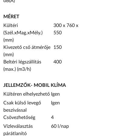
dB(A)
MÉRET
Kültéri
300 x 760 x
(Szél.xMag.xMély.)
550
(mm)
Kivezető cső átmérője
150
(mm)
Beltéri légszállítás
400
(max.) (m3/h)
JELLEMZŐK- MOBIL KLÍMA
Kültéren elhelyezhető
Igen
Csak külső levegő
Igen
beszívással
Csövezhetőség
4
Vízleválasztás
60 l/nap
párátlanító