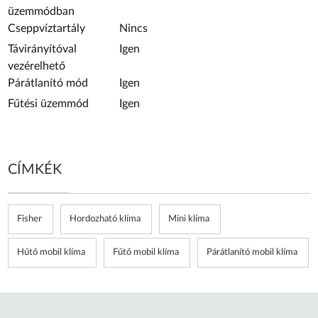
üzemmódban
Cseppvíztartály
Nincs
Távirányítóval
Igen
vezérelhető
Párátlanító mód
Igen
Fűtési üzemmód
Igen
CÍMKÉK
Fisher
Hordozható klíma
Mini klíma
Hűtő mobil klíma
Fűtő mobil klíma
Párátlanító mobil klíma