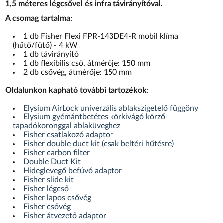
1,5 méteres légcsővel és infra távirányítóval.
A csomag tartalma
:
1 db Fisher Flexi FPR-143DE4-R mobil klíma
(hűtő/fűtő) - 4 kW
1 db távirányító
1 db flexibilis cső, átmérője: 150 mm
2 db csővég, átmérője: 150 mm
Oldalunkon kapható további tartozékok
:
Elysium AirLock univerzális ablakszigetelő függöny
Elysium gyémántbetétes körkivágó körző
tapadókoronggal ablaküveghez
Fisher csatlakozó adaptor
Fisher double duct kit (csak beltéri hűtésre)
Fisher carbon filter
Double Duct Kit
Hideglevegő befúvó adaptor
Fisher slide kit
Fisher légcső
Fisher lapos csővég
Fisher csővég
Fisher átvezető adaptor