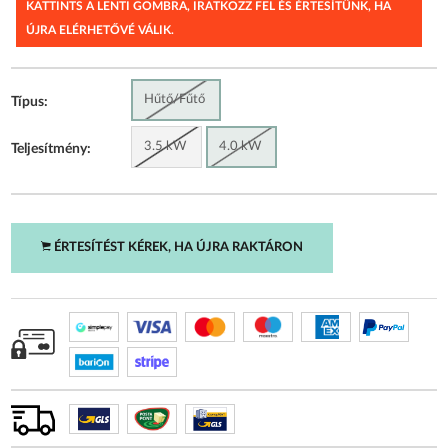
KATTINTS A LENTI GOMBRA, IRATKOZZ FEL ÉS ÉRTESÍTÜNK, HA
ÚJRA ELÉRHETŐVÉ VÁLIK.
Hűtő/Fűtő
Típus:
3.5 kW
4.0 kW
Teljesítmény:
ÉRTESÍTÉST KÉREK, HA ÚJRA RAKTÁRON