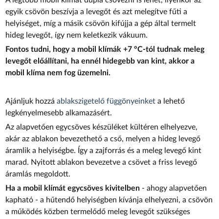
A legtöbb mobil klímát dupla csövezni is lehet, ilyenkor az
egyik csövön beszívja a levegőt és azt melegítve fűti a
helyiséget, míg a másik csövön kifújja a gép által termelt
hideg levegőt, így nem keletkezik vákuum.
Fontos tudni, hogy a mobil klímák +7 °C-tól tudnak meleg
levegőt előállítani, ha ennél hidegebb van kint, akkor a
mobil klíma nem fog üzemelni.
Ajánljuk hozzá
ablakszigetelő függönyeinket
a lehető
legkényelmesebb alkamazásért.
Az alapvetően egycsöves készüléket kültéren elhelyezve,
akár az ablakon bevezethető a cső, melyen a hideg levegő
áramlik a helyiségbe. Így a zajforrás és a meleg levegő kint
marad. Nyitott ablakon bevezetve a csövet a friss levegő
áramlás megoldott.
Ha a mobil klímát egycsöves kivitelben
- ahogy alapvetően
kapható - a hűtendő helyiségben kívánja elhelyezni, a csövön
a működés közben termelődő meleg levegőt szükséges