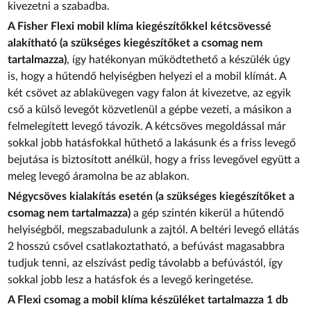
kivezetni a szabadba.
A Fisher Flexi mobil klíma kiegészítőkkel kétcsövessé
alakítható (a szükséges kiegészítőket a csomag nem
tartalmazza)
, így hatékonyan működtethető a készülék úgy
is, hogy a hűtendő helyiségben helyezi el a mobil klímát. A
két csövet az ablaküvegen vagy falon át kivezetve, az egyik
cső a külső levegőt közvetlenül a gépbe vezeti, a másikon a
felmelegített levegő távozik. A kétcsöves megoldással már
sokkal jobb hatásfokkal hűthető a lakásunk és a friss levegő
bejutása is biztosított anélkül, hogy a friss levegővel együtt a
meleg levegő áramolna be az ablakon.
Négycsöves kialakítás esetén (a szükséges kiegészítőket a
csomag nem tartalmazza)
a gép szintén kikerül a hűtendő
helyiségből, megszabadulunk a zajtól. A beltéri levegő ellátás
2 hosszú csővel csatlakoztatható, a befúvást magasabbra
tudjuk tenni, az elszívást pedig távolabb a befúvástól, így
sokkal jobb lesz a hatásfok és a levegő keringetése.
A Flexi csomag a mobil klíma készüléket tartalmazza 1 db