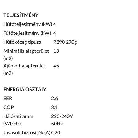
TELJESÍTMÉNY
Hűtőteljesítmény (kW)
4
Fűtőteljesítmény (kW)
4
Hűtőközeg típusa
R290 270g
Minimális alapterület
13
(m
2
)
Ajánlott alapterület
45
(m
2
)
ENERGIA OSZTÁLY
EER
2.6
COP
3.1
Hálózati áram
220-240V
(V/f/Hz)
50Hz
Javasolt biztosíték (A)
C20