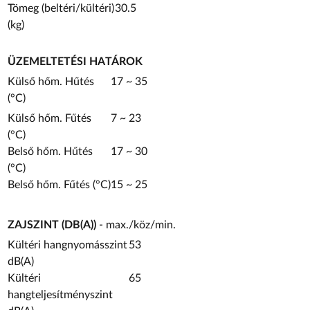
Tömeg (beltéri/kültéri)
30.5
(kg)
ÜZEMELTETÉSI HATÁROK
Külső hőm. Hűtés
17 ~ 35
(°C)
Külső hőm. Fűtés
7 ~ 23
(°C)
Belső hőm. Hűtés
17 ~ 30
(°C)
Belső hőm. Fűtés (°C)
15 ~ 25
ZAJSZINT (DB(A))
- max./köz/min.
Kültéri hangnyomásszint
53
dB(A)
Kültéri
65
hangteljesítményszint