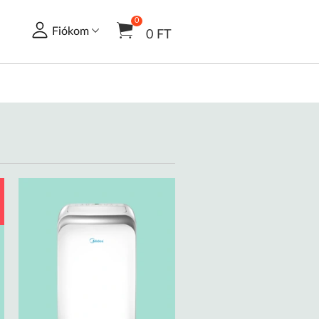
0
Fiókom
0 FT