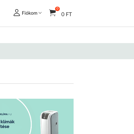
0
Fiókom
0 FT