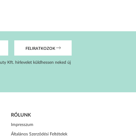
FELIRATKOZOK
uty Kft. hírlevelet küldhessen neked új
RÓLUNK
Impresszum
Általános Szerződési Feltételek