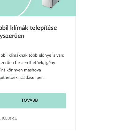
bil klímák telepítése
yszerűen
obil klímáknak több előnye is van:
szerűen beszerelhetőek, igény
rint könnyen máshova
píthetőek, ráadásul per...
TOVÁBB
. JÚLIUS 01.