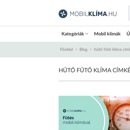
Kategóriák
Mobil klímák
Ú
Főoldal
Blog
hűtő fűtő klíma cím
HŰTŐ FŰTŐ KLÍMA CÍMK