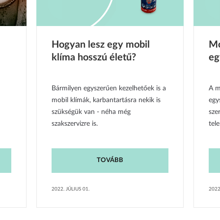
Hogyan lesz egy mobil
Mo
klíma hosszú életű?
eg
Bármilyen egyszerűen kezelhetőek is a
A m
mobil klímák, karbantartásra nekik is
egy
szükségük van - néha még
sze
szakszervizre is.
tele
TOVÁBB
2022. JÚLIUS 01.
2022